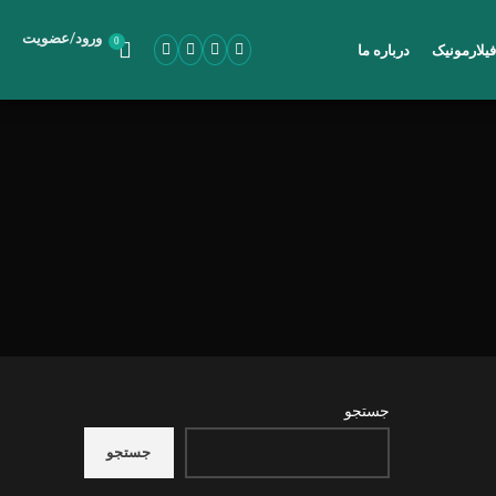
/
ورود
عضویت
0
یلارمونیک
درباره ما
جستجو
جستجو