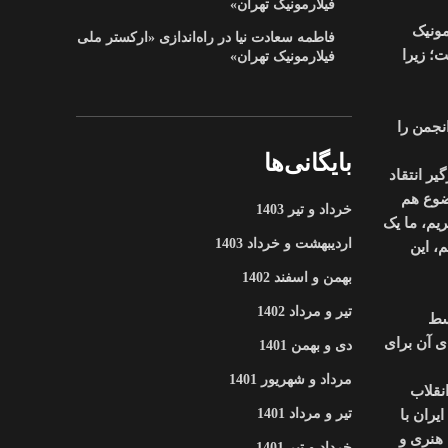
فیلارمونیک تهران»
مونیک
فاطمه سعادت نیا
در
راه‌اندازی «ارکستر ملی
؛ زیرا
فیلارمونیک تهران»
نجمن را
بایگانی‌ها
ر انتقاد
وضوع هم
خرداد و تیر 1403
یم، ما یک
اردیبهشت و خرداد 1403
، این
بهمن و اسفند 1402
تیر و مرداد 1402
اه ۱۳۳۲ خورشیدی، توسط
ی آن برای
دی و بهمن 1401
مرداد و شهریور 1401
 انقلاب
یران با
تیر و مرداد 1401
دیریت هنری و
خرداد و تیر 1401