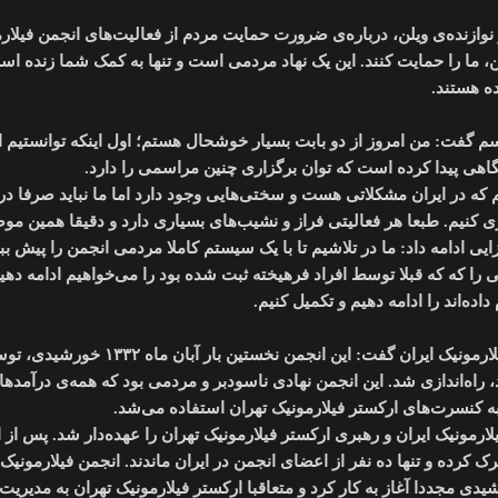
وازنده‌ی ویلن، درباره‌ی ضرورت حمایت مردم از فعالیت‌های انجمن فیلار
 ما را حمایت کنند. این یک نهاد مردمی است و تنها به کمک شما زنده است
ه هستند.
م گفت: من امروز از دو بابت بسیار خوشحال هستم؛ اول اینکه توانستیم ا
اهی پیدا کرده است که توان برگزاری چنین مراسمی را دارد.
 که در ایران مشکلاتی هست و سختی‌هایی وجود دارد اما ما نباید صرفا درگی
ری کنیم. طبعا هر فعالیتی فراز و نشیب‌های بسیاری دارد و دقیقا همین م
 ادامه داد: ما در تلاشیم تا با یک سیستم کاملا مردمی انجمن را پیش ببر
 را که که قبلا توسط افراد فرهیخته ثبت شده بود را می‌خواهیم ادامه دهیم
ده‌اند را ادامه دهیم و تکمیل کنیم.
علی دهباشی هم در این مراسم با اشاره به تاریخچه انجمن فیلارمونیک ایران گفت: این انجمن نخستین بار آبان م
 راه‌اندازی شد. این انجمن نهادی ناسودبر و مردمی بود که همه‌ی درآمدها
کنسرت‌های ارکستر فیلارمونیک تهران استفاده می‌شد.
 ریاست انجمن فیلارمونیک ایران و رهبری ارکستر فیلارمونیک تهران را عهده‌دار شد. پس از
رک کرده و تنها ده نفر از اعضای انجمن در ایران ماندند. انجمن فیلارمونیک ا
 و پیگیری دکتر «عبدالحسین مستوفی» از ۱۳۷۳ خورشیدی مجددا آغاز به کار کرد و متعاقبا ارکستر فیلارمونیک تهران به م