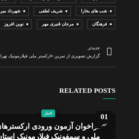
شب های بخارا
شریف لطفی
شهرداد میر
فرهنگان
مرجان قنبری مهر
نوین افروز
جدیدتر
گزارش تصویری از تمرین «ارکستر ملی فیلارمونیک تهرا
RELATED POSTS
اخبار
01
تیر
فراخوان آزمون ورودی ارکسترها
ملی و سمفونیک فیلارمونیک استا