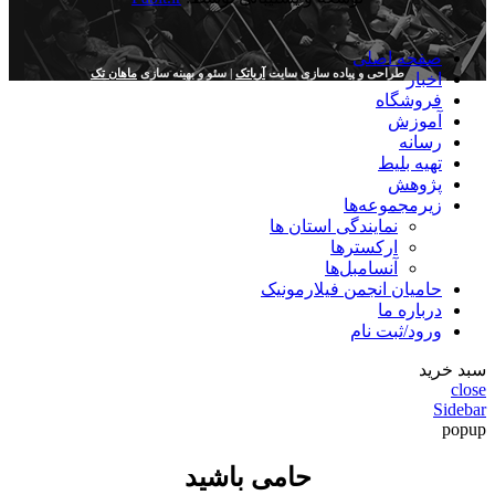
صفحه اصلی
طراحی و پیاده سازی سایت
آریاتک
| سئو و بهینه سازی
ماهان تک
اخبار
فروشگاه
آموزش
رسانه
تهیه بلیط
پژوهش
زیرمجموعه‌ها
نمایندگی استان ها
ارکسترها
آنسامبل‌ها
حامیان انجمن فیلارمونیک
درباره ما
ورود/ثبت نام
سبد خرید
close
Sidebar
popup
حامی باشید