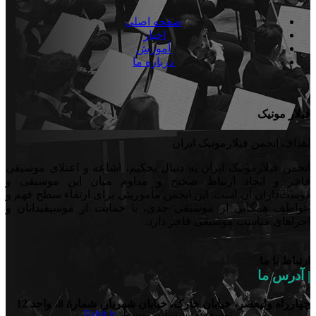
صفحه اصلی
اخبار
آموزش
درباره ما
فیلار مونیک
اهداف انجمن فیلارمونیک ایران
انجمن فیلارمونیک ایران به دنبال تحکیم، اشاعه و اعتلای موسیقی
فاخر و ایجاد ارتباط صحیح و مداوم میان این موسیقی و
دوست‌داران آن است. این انجمن مأموریتی برای ارتقاء سطح فهم و
عواطف همگانی از موسیقی جدی، با حمایت از موسیقیدانان و
اجراهای مناسب موسیقی فاخر دارد.
ارتباط با ما
| آدرس ما
چهارراه ولیعصر، خیابان خارک، خیابان شهریار، شمارۀ 8، واحد 12
توسعه و پشتیبانی توسط:
Fabit.ir