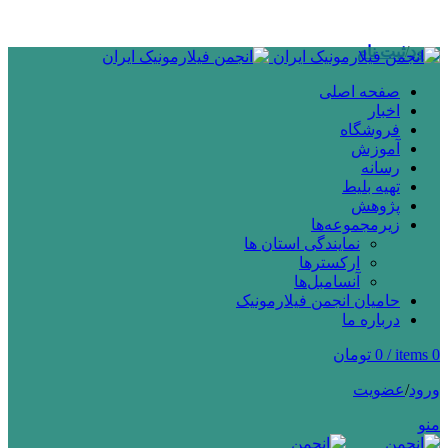
ADD ANYTHING HERE OR JUST REMOVE IT…
ورود
/
ثبت نام
صفحه اصلی
اخبار
فروشگاه
آموزش
رسانه
تهیه بلیط
پژوهش
زیرمجموعه‌ها
نمایندگی استان ها
ارکسترها
آنسامبل‌ها
حامیان انجمن فیلارمونیک
درباره ما
0
items
/
0
تومان
ورود
/
عضویت
منو