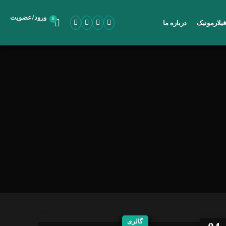
/
ورود
عضویت
0
یلارمونیک
درباره ما
گالری