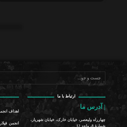
ارتباط با ما
| آدرس ما
اهداف انجمن
چهارراه ولیعصر، خیابان خارک، خیابان شهریار،
انجمن فیلار
شمارۀ 8، واحد 12